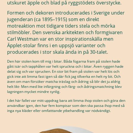
utskuret äpple och blad på ryggstödets överstycke.
Formen och dekoren introducerades i Sverige under
jugenderan (ca 1895–1915) som en direkt
motreaktion mot tidigare tiders stela och mörka
stilmöbler. Den svenska arkitekten och formgivaren
Carl Westman var en stor inspirationskälla men
Äpplet-stolar finns i en uppsjö varianter och
producerades i stor skala ända in på 30-talet.
Den här stolen kom till mig i bitar. Båda fogarna fram på stolen hade
gått isär och tapphålen var helt spruckna och i bitar. Även ryggen hade
delat sig och var sprucken. En stor bit fram på stolen var helt lös och
gick inte att limma fast igen så där fick jag tillverka en helt ny bit. Och
även om man försöker matcha träslag och ådring så blir det ju aldrig
helt likt- Men med lite infärgning och färg- och ådringsmatchning blev
lagningen mycket mindre synlig.
I det här fallet var mitt uppdrag bara att limma ihop stolen och göra den
användbar igen, den har fem kompisar som den ska passa ihop med så
inga nya kläder eller omfatttande ytbehandling var nödvändigt.